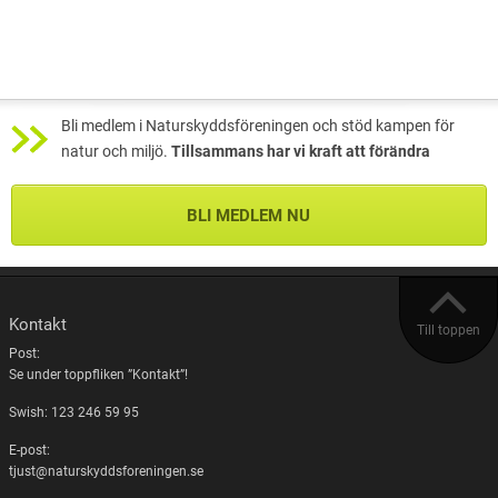
Bli medlem i Naturskyddsföreningen och stöd kampen för
natur och miljö.
Tillsammans har vi kraft att förändra
BLI MEDLEM NU
Kontakt
Till toppen
Post:
Se under toppfliken ”Kontakt”!
Swish: 123 246 59 95
E-post:
tjust@naturskyddsforeningen.se