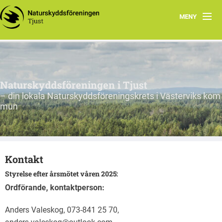
MENY
Hem
Program
Naturskyddsföreningen i Tjust
Yttranden & Opinion
– din lokala Naturskyddsföreningskrets i Västerviks kom
mun
Valet 2026
Kontakt
Kontakt
Länkar
Styrelse efter årsmötet våren 2025:
Tjustleden
Ordförande, kontaktperson:
Arkiv
Anders Valeskog, 073-841 25 70,