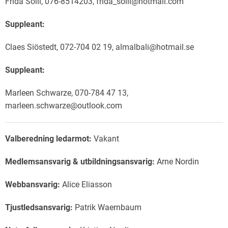
Frida Solli, 076-8514203, frida_solli@hotmail.com
Suppleant:
Claes Siöstedt, 072-704 02 19, almalbali@hotmail.se
Suppleant:
Marleen Schwarze, 070-784 47 13,
marleen.schwarze@outlook.com
Valberedning ledarmot:
Vakant
Medlemsansvarig & utbildningsansvarig:
Arne Nordin
Webbansvarig:
Alice Eliasson
Tjustledsansvarig:
Patrik Waernbaum