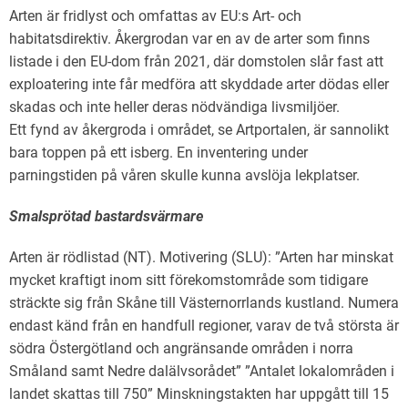
Arten är fridlyst och omfattas av EU:s Art- och
habitatsdirektiv. Åkergrodan var en av de arter som finns
listade i den EU-dom från 2021, där domstolen slår fast att
exploatering inte får medföra att skyddade arter dödas eller
skadas och inte heller deras nödvändiga livsmiljöer.
Ett fynd av åkergroda i området, se Artportalen, är sannolikt
bara toppen på ett isberg. En inventering under
parningstiden på våren skulle kunna avslöja lekplatser.
Smalsprötad bastardsvärmare
Arten är rödlistad (NT). Motivering (SLU): ”Arten har minskat
mycket kraftigt inom sitt förekomstområde som tidigare
sträckte sig från Skåne till Västernorrlands kustland. Numera
endast känd från en handfull regioner, varav de två största är
södra Östergötland och angränsande områden i norra
Småland samt Nedre dalälvsorådet” ”Antalet lokalområden i
landet skattas till 750” Minskningstakten har uppgått till 15