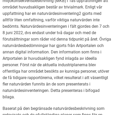
miljökonsekvensbeskrivning (MKB)1 fås uppfattningen att
området huvudsakligen består av trivialmark. Enligt vår
uppfattning har en naturvärdesinventering2 gjorts med
alltför liten omfattning, varför viktiga naturvärden inte
bedömts. Naturvärdesinventeringen i fält gjordes den 7 och
8 juni 2022, dvs endast under två dagar och med de
förutsättningar som råder vid denna tidpunkt på året. Övriga
naturvärdesbedömningar har gjorts från Artportalen och
annan digital information. Den information som finns i
Artportalen är huvudsakligen fynd inlagda av ideella
personer. Först när de aktuella industriplanerna blev
offentliga har området besökts av kunniga personer, utöver
de få tidigare rapportörerna, vilket resulterat i att väsentligt
fler naturvärden funnits än de som presenterats i
naturvärdesinventeringen. Detta presenteras i bifogad
bilaga.
Baserat på den begränsade naturvärdesbeskrivning som
redovisats och de ofullständiga planer som finns för en