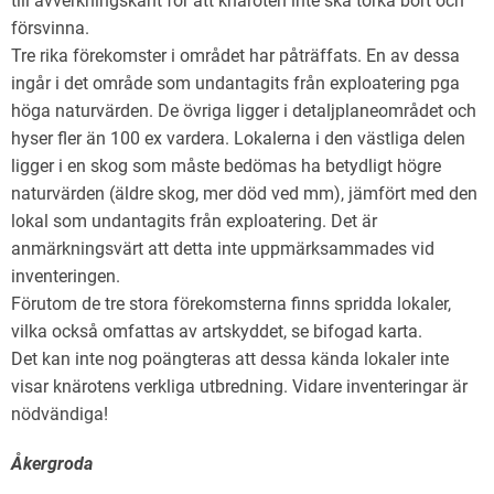
till avverkningskant för att knäroten inte ska torka bort och
försvinna.
Tre rika förekomster i området har påträffats. En av dessa
ingår i det område som undantagits från exploatering pga
höga naturvärden. De övriga ligger i detaljplaneområdet och
hyser fler än 100 ex vardera. Lokalerna i den västliga delen
ligger i en skog som måste bedömas ha betydligt högre
naturvärden (äldre skog, mer död ved mm), jämfört med den
lokal som undantagits från exploatering. Det är
anmärkningsvärt att detta inte uppmärksammades vid
inventeringen.
Förutom de tre stora förekomsterna finns spridda lokaler,
vilka också omfattas av artskyddet, se bifogad karta.
Det kan inte nog poängteras att dessa kända lokaler inte
visar knärotens verkliga utbredning. Vidare inventeringar är
nödvändiga!
Åkergroda