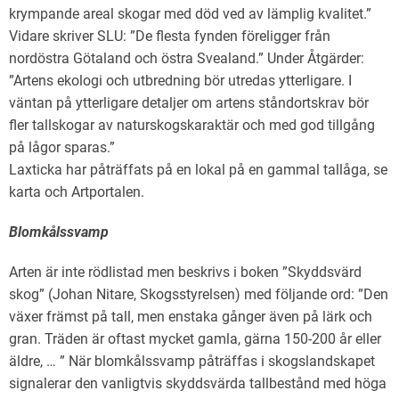
krympande areal skogar med död ved av lämplig kvalitet.”
Vidare skriver SLU: ”De flesta fynden föreligger från
nordöstra Götaland och östra Svealand.” Under Åtgärder:
”Artens ekologi och utbredning bör utredas ytterligare. I
väntan på ytterligare detaljer om artens ståndortskrav bör
fler tallskogar av naturskogskaraktär och med god tillgång
på lågor sparas.”
Laxticka har påträffats på en lokal på en gammal tallåga, se
karta och Artportalen.
Blomkålssvamp
Arten är inte rödlistad men beskrivs i boken ”Skyddsvärd
skog” (Johan Nitare, Skogsstyrelsen) med följande ord: ”Den
växer främst på tall, men enstaka gånger även på lärk och
gran. Träden är oftast mycket gamla, gärna 150-200 år eller
äldre, … ” När blomkålssvamp påträffas i skogslandskapet
signalerar den vanligtvis skyddsvärda tallbestånd med höga