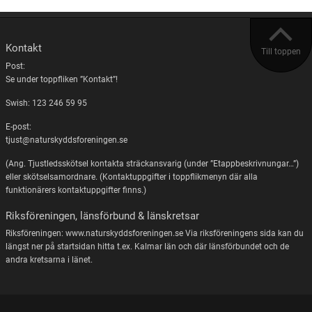
Kontakt
Till toppen
Post:
Se under toppfliken ”Kontakt”!
Swish: 123 246 59 95
E-post:
tjust@naturskyddsforeningen.se
(Ang. Tjustledsskötsel kontakta sträckansvarig (under ”Etappbeskrivnungar…”)
eller skötselsamordnare. (Kontaktuppgifter i toppflikmenyn där alla
funktionärers kontaktuppgifter finns.)
Riksföreningen, länsförbund & länskretsar
Riksföreningen: www.naturskyddsforeningen.se Via riksföreningens sida kan du
längst ner på startsidan hitta t.ex. Kalmar län och där länsförbundet och de
andra kretsarna i länet.