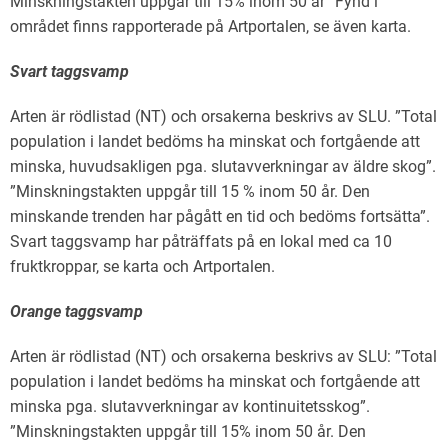
Minskningstakten uppgår till 15% inom 50 år” Fynd i
området finns rapporterade på Artportalen, se även karta.
Svart taggsvamp
Arten är rödlistad (NT) och orsakerna beskrivs av SLU. ”Total
population i landet bedöms ha minskat och fortgående att
minska, huvudsakligen pga. slutavverkningar av äldre skog”.
”Minskningstakten uppgår till 15 % inom 50 år. Den
minskande trenden har pågått en tid och bedöms fortsätta”.
Svart taggsvamp har påträffats på en lokal med ca 10
fruktkroppar, se karta och Artportalen.
Orange taggsvamp
Arten är rödlistad (NT) och orsakerna beskrivs av SLU: ”Total
population i landet bedöms ha minskat och fortgående att
minska pga. slutavverkningar av kontinuitetsskog”.
”Minskningstakten uppgår till 15% inom 50 år. Den