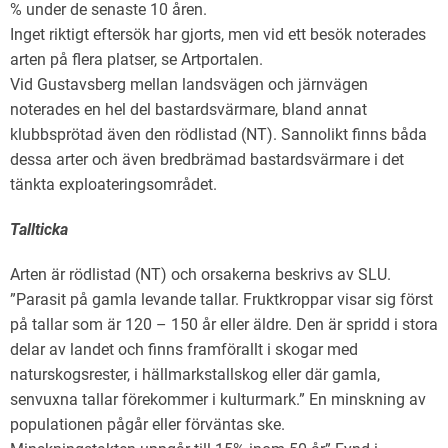
% under de senaste 10 åren.
Inget riktigt eftersök har gjorts, men vid ett besök noterades
arten på flera platser, se Artportalen.
Vid Gustavsberg mellan landsvägen och järnvägen
noterades en hel del bastardsvärmare, bland annat
klubbsprötad även den rödlistad (NT). Sannolikt finns båda
dessa arter och även bredbrämad bastardsvärmare i det
tänkta exploateringsområdet.
Tallticka
Arten är rödlistad (NT) och orsakerna beskrivs av SLU.
”Parasit på gamla levande tallar. Fruktkroppar visar sig först
på tallar som är 120 – 150 år eller äldre. Den är spridd i stora
delar av landet och finns framförallt i skogar med
naturskogsrester, i hällmarkstallskog eller där gamla,
senvuxna tallar förekommer i kulturmark.” En minskning av
populationen pågår eller förväntas ske.