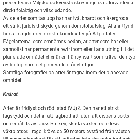
presenteras i Miljökonsekvensbeskrivningens naturvärden är
direkt felaktig och vilseledande.
Av de arter som tas upp här har två, knärot och åkergroda,
ett strikt juridiskt skydd genom domstolsutslag. Alla artfynd
finns inlagda med exakta koordinater på Artportalen.
Fågelarterna, som omnämns nedan, är arter som har eller
sannolikt har permanenta revir inom eller i anslutning till det
planerade området eller är en hänsynsart som kräver den typ
av biotop som det planerade orådet utgör.
Samtliga fotografier på arter är tagna inom det planerade
området.
Knärot
Arten är fridlyst och rödlistad (VU)2. Den har ett strikt
lagskydd och det är att lagbrott att, utan att dispens sökts
och erhållits av länsstyrelsen, skada växten och dess
växtplatser. I regel krävs ca 50 meters avstånd från växten