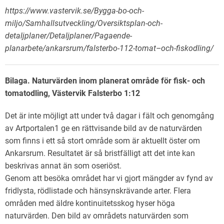
https://www.vastervik.se/Bygga-bo-och-
miljo/Samhallsutveckling/Oversiktsplan-och-
detaljplaner/Detaljplaner/Pagaende-
planarbete/ankarsrum/falsterbo-112-tomat–och-fiskodling/
Bilaga. Naturvärden inom planerat område för fisk- och
tomatodling, Västervik Falsterbo 1:12
Det är inte möjligt att under två dagar i fält och genomgång
av Artportalen1 ge en rättvisande bild av de naturvärden
som finns i ett så stort område som är aktuellt öster om
Ankarsrum. Resultatet är så bristfälligt att det inte kan
beskrivas annat än som oseriöst.
Genom att besöka området har vi gjort mängder av fynd av
fridlysta, rödlistade och hänsynskrävande arter. Flera
områden med äldre kontinuitetsskog hyser höga
naturvärden. Den bild av områdets naturvärden som