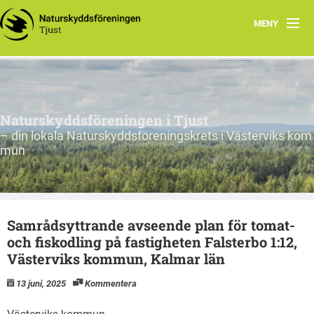
MENY
Hem
Program
Naturskyddsföreningen i Tjust
Yttranden & Opinion
– din lokala Naturskyddsföreningskrets i Västerviks kom
mun
Valet 2026
Kontakt
Samrådsyttrande avseende plan för tomat-
Länkar
och fiskodling på fastigheten Falsterbo 1:12,
Västerviks kommun, Kalmar län
Tjustleden
13 juni, 2025
Kommentera
Arkiv