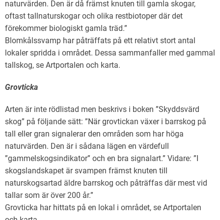
naturvärden. Den är då främst knuten till gamla skogar,
oftast tallnaturskogar och olika restbiotoper där det
förekommer biologiskt gamla träd.”
Blomkålssvamp har påträffats på ett relativt stort antal
lokaler spridda i området. Dessa sammanfaller med gammal
tallskog, se Artportalen och karta.
Grovticka
Arten är inte rödlistad men beskrivs i boken ”Skyddsvärd
skog” på följande sätt: ”När grovtickan växer i barrskog på
tall eller gran signalerar den områden som har höga
naturvärden. Den är i sådana lägen en värdefull
”gammelskogsindikator” och en bra signalart.” Vidare: ”I
skogslandskapet är svampen främst knuten till
naturskogsartad äldre barrskog och påträffas där mest vid
tallar som är över 200 år.”
Grovticka har hittats på en lokal i området, se Artportalen
och karta.